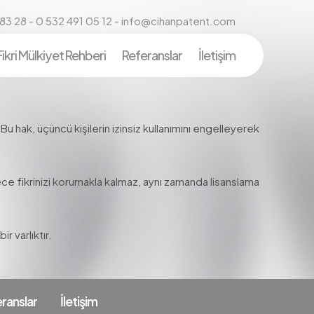
83 28 - 0 532 491 05 12 - info@cihanpatent.com
Fikri Mülkiyet Rehberi
Referanslar
İletişim
u hak, üçüncü kişilerin izinsiz kullanımını engelleyerek
ece fikrinizi korumakla kalmaz, aynı zamanda lisanslama
r varlıktır.
ranslar
İletişim