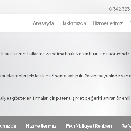
0 342 323 
Anasayfa
Hakkımızda
Hizmetlerimiz
buluşu üretme, kullanma ve satma hakkı veren hukuki bir korumadır. B
sı işletmeler için kritik bir öneme sahiptir. Patent sayesinde sad
liyet gösteren firmalar için patent, şirket değerini artıran önemli bi
kımızda
Hizmetlerimiz
Fikri Mülkiyet Rehberi
Refe