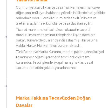
Cumhuriyet savcılıkları ve ceza mahkemeleri, marka ve
diğer sınai mülkiyet haklarına yönelik ihlallerde hızlı şekilde
müdahale eder. Gerekli durumlarda taklit ürünlere ve
üretim araçlarına el konulur ve ceza davaları açılır.
Ticaret mahkemeleri ise haksız rekabetin tespiti,
durdurulması ve tazminat taleplerine ilişkin davalara
bakar. Türkiye’de bu alanda ihtisaslaşmış Fikri ve Sınai
Haklar Hukuk Mahkemeleri bulunmaktadır.
Türk Patent ve Marka Kurumu, marka, patent, endüstriyel
tasarım ve coğrafi işaretlerin tescil edildiği resmi
kurumdur. Tescil işlemleri yapılmamış haklar, yasal
korumadan etkin şekilde yararlanamaz.
Marka Hakkına Tecavüzden Doğan
Davalar