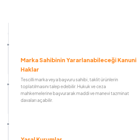
Marka Sahibinin Yararlanabileceği Kanuni
Haklar
Tescilli marka veya başvuru sahibi, taklit ürünlerin
toplatılmasını talep edebilir. Hukuk ve ceza
mahkemelerine başvurarak maddi ve manevi tazminat
davaları açabilir.
Yasal Kurumlar