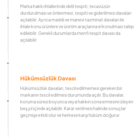
Marka hakkı ihlallerinde delil tespiti, tecavüzün
durdurulması ve önlenmesi, tespiti ve giderilmesi davaları
açılabilir. Ayrıca maddi ve manevi tazminat davaları ile
ihlale konu ürünlere ve üretim araçlarına el konulması talep
edilebilir. Gerekli durumlarda menfi tespit davası da
açılabilir.
Hükümsüzlük Davası
Hükümsüzlük davaları, tescil edilmemesi gereken bir
markanın tescil edilmesi durumunda açılır. Bu davalar,
koruma süresi boyunca veya hakkın sona ermesini izleyen
beş yıl içinde açılabilir. Karar verilmesi halinde sonuçlar
geçmişe etkili olur ve herkese karşı hüküm doğurur.