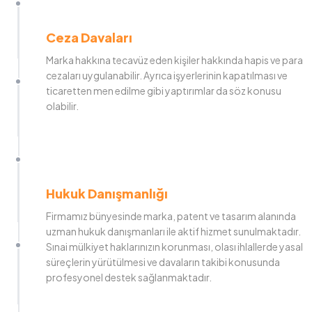
Ceza Davaları
Marka hakkına tecavüz eden kişiler hakkında hapis ve para
cezaları uygulanabilir. Ayrıca işyerlerinin kapatılması ve
ticaretten men edilme gibi yaptırımlar da söz konusu
olabilir.
Hukuk Danışmanlığı
Firmamız bünyesinde marka, patent ve tasarım alanında
uzman hukuk danışmanları ile aktif hizmet sunulmaktadır.
Sınai mülkiyet haklarınızın korunması, olası ihlallerde yasal
süreçlerin yürütülmesi ve davaların takibi konusunda
profesyonel destek sağlanmaktadır.