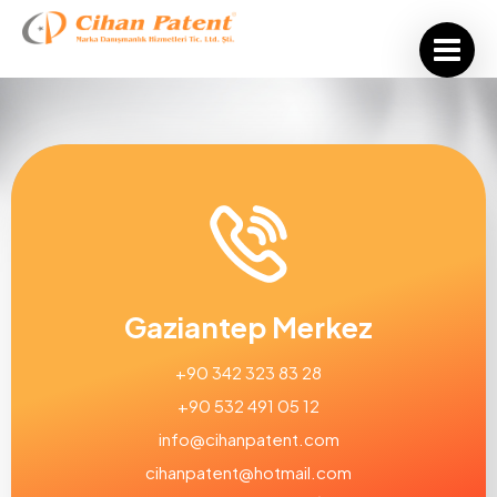
Gaziantep Merkez
+90 342 323 83 28
+90 532 491 05 12
info@cihanpatent.com
cihanpatent@hotmail.com