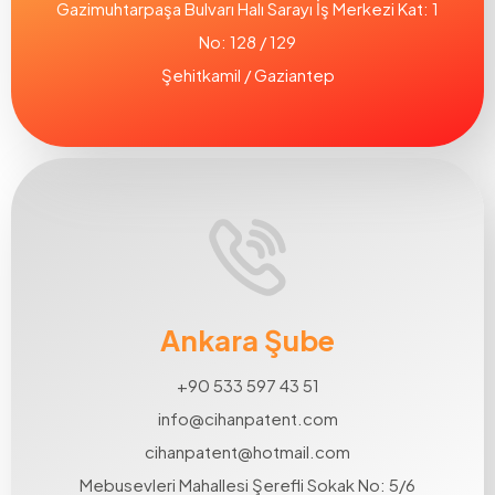
Gazimuhtarpaşa Bulvarı Halı Sarayı İş Merkezi Kat: 1
No: 128 / 129
Şehitkamil / Gaziantep
Ankara Şube
+90 533 597 43 51
info@cihanpatent.com
cihanpatent@hotmail.com
Mebusevleri Mahallesi Şerefli Sokak No: 5/6